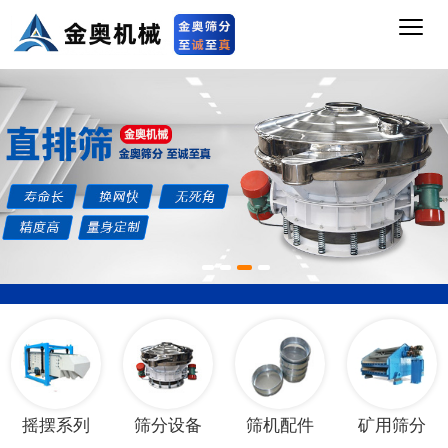
1
2
3
4
摇摆系列
筛分设备
筛机配件
矿用筛分