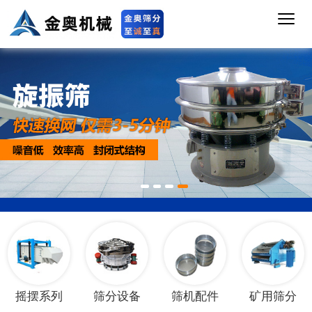
1
2
3
4
摇摆系列
筛分设备
筛机配件
矿用筛分